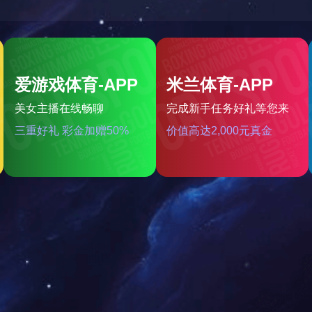
2025-01-20
当前市场消费者对眼镜的精细程度和美观的要求越来越高，因
此相应的生产厂家对生产加工的质量和美观提出了更高的要
求。在激...
眼镜行业