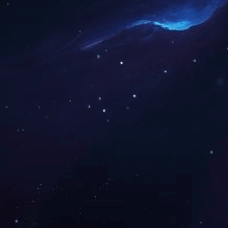
新利·体育(中国)官方网站眼镜防伪激光打标技术
2025-01-21
随着经济的增长，市场上的产品也与日俱增，为了避免市场恶
意竞争，打击山寨产品，所以好多商家都会使用防伪技术，对
自家的...
眼镜行业
|
关于我们
专注于为各行各业提供全系统激光加工设备及自动化产线的解决方