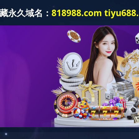
案例展示
服务支持
关于创恒
新闻中心
>
眼镜行业
案例展示