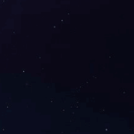
我们
|
导航链接入口
产品中心
服务范围