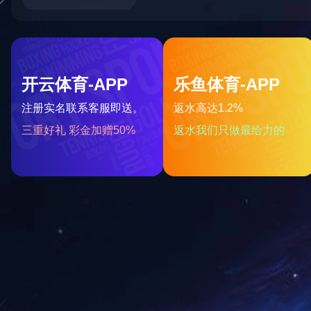
2025-04-10
随着全球近视率攀升至6亿人次，眼镜行业迎来高速发展的同
时，也面临个性化需求激增、生产效率不足、成本控制难等痛
点。创...
眼镜行业