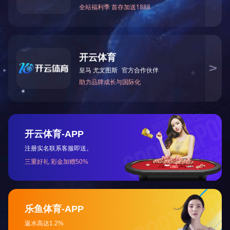
企业微信
微信公众号
|
导航链接入口
产品中心
服务范围
新闻中心
案例展示
关于我们
登录入口
鄂公网安备42018502007872号
©2025 武汉创恒世纪激光科技有限公司 版权所有
鄂ICP备2022002743号-1
LEJING.COM
|
星空网页版
|
华体会官方网页版
|
星空网页版登录入口
|
WG官方网站