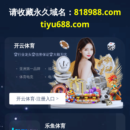
取消
首页
历史记录
清空记录
分享到
产品中心
新浪微博
激光打标系列
微信
案例展示
激光打标系列
激光切割系列
百度贴吧
服务支持
激光切割系列
行业解决方案
光纤激光打标机
豆瓣
激光焊接系列
QQ好友
激光智能生产线
关于创恒
激光焊接系列
客户案例
紫外线激光打标机
精密激光切割机
汽车行业激光智能解决方案
激光清洗系列
新闻中心
激光智能生产线
创客说
走进创恒
CO2激光打标机
大幅激光切割机
新利·体育(中国)官方网站CX-CE-1500手持焊接机_激
轨道交通行业激光智能加工解决方案
激光加工服务
登录入口
激光清洗系列
科技创恒
公司新闻
在线飞行激光打标机
管材激光切割机
新利·体育(中国)官方网站机械手臂激光焊接机
新能源电机定子铁芯激光焊接产线
水泵风机行业
CX-UV紫外激光打标机
激光加工服务
加入创恒
展会活动
CX-3D系列激光打标机
电机定转子铁芯单工位激光焊接机
新能源电机转子铁芯自动检测压铆产线
新利·体育(中国)官方网站清洗机
眼镜行业