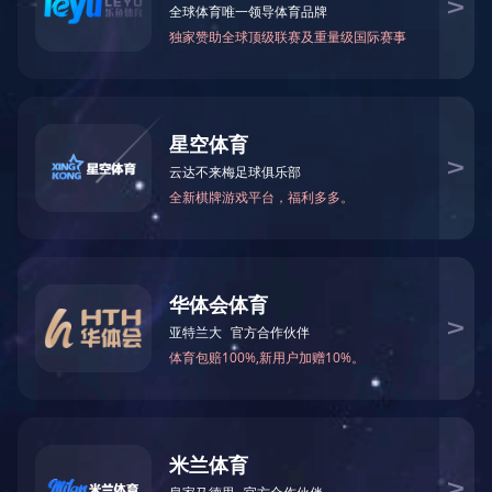
行业动态
EM-Smart 系列
新利·体育(中国)官方网站双头双工位铁芯激光焊接机
电机定转子铁芯快速打样加工服务
水暖洁具行业
新能源电机定转子铁芯激光焊接机
厨具五金行业
新利·体育(中国)官方网站阀芯焊接工作站
包装赋码及标机
新利·体育(中国)官方网站CX-CE-
1500手持焊接机_激光焊接机
新能源汽车零配件激光焊接机
礼品定制
家电行业
模具制造行业中激光加工设备解决方案
低压电气行业
|
关于我们
专注于为各行各业提供全系统激光加工设备及自动化产线的解决方
案，拥有超15000+㎡大型现代化的生产基地