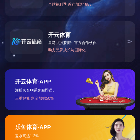
|
关注我们
企业微信
微信公众号
|
导航链接入口
产品中心
服务范围