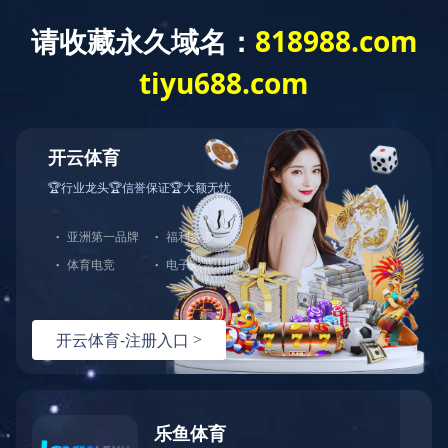
取消
首页
历史记录
清空记录
分享到
产品中心
新浪微博
激光打标系列
微信
案例展示
激光打标系列
激光切割系列
百度贴吧
服务支持
激光切割系列
行业解决方案
光纤激光打标机
豆瓣
激光焊接系列
QQ好友
激光智能生产线
关于创恒
激光焊接系列
客户案例
紫外线激光打标机
精密激光切割机
汽车行业激光智能解决方案
激光清洗系列
新闻中心
激光智能生产线
创客说
走进创恒
CO2激光打标机
大幅激光切割机
新利·体育(中国)官方网站CX-CE-1500手持焊接机_激
轨道交通行业激光智能加工解决方案
激光加工服务
登录入口
激光清洗系列
科技创恒
公司新闻
在线飞行激光打标机
管材激光切割机
新利·体育(中国)官方网站机械手臂激光焊接机
新能源电机定子铁芯激光焊接产线
水泵风机行业
多轴联动激光焊接机_激光焊接机
激光加工服务
加入创恒
展会活动
CX-3D系列激光打标机
电机定转子铁芯单工位激光焊接机
新能源电机转子铁芯自动检测压铆产线
新利·体育(中国)官方网站清洗机
眼镜行业