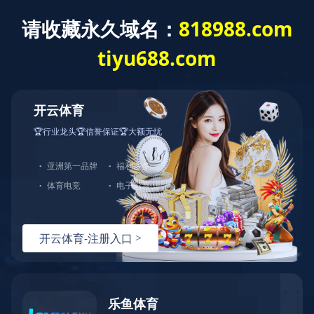
取消
取消
首页
历史记录
清空记录
分享到
产品中心
新浪微博
微信
案例展示
激光打标系列
百度贴吧
服务支持
激光切割系列
行业解决方案
光纤激光打标机
豆瓣
QQ好友
关于创恒
激光焊接系列
客户案例
紫外线激光打标机
精密激光切割机
汽车行业激光智能解决方案
新闻中心
激光智能生产线
创客说
走进创恒
CO2激光打标机
大幅激光切割机
新利·体育(中国)官方网站CX-CE-1500手持焊接机_激
轨道交通行业激光智能加工解决方案
登录入口
激光清洗系列
科技创恒
公司新闻
在线飞行激光打标机
管材激光切割机
新利·体育(中国)官方网站机械手臂激光焊接机
新能源电机定子铁芯激光焊接产线
水泵风机行业
激光加工服务
加入创恒
展会活动
CX-3D系列激光打标机
电机定转子铁芯单工位激光焊接机
新能源电机转子铁芯自动检测压铆产线
新利·体育(中国)官方网站清洗机
眼镜行业