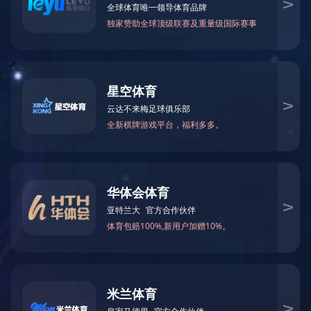
行业动态
EM-Smart 系列
新利·体育(中国)官方网站双头双工位铁芯激光焊接机
电机定转子铁芯快速打样加工服务
水暖洁具行业
1
/
1
新能源电机定转子铁芯激光焊接机
厨具五金行业
新利·体育(中国)官方网站焊接机在卫浴五金
新利·体育(中国)官方网站阀芯焊接工作站
包装赋码及标机
上的应用
卫浴间的配件包括水巨头、花洒、置物架等五金制品。不论配件大
新能源汽车零配件激光焊接机
礼品定制
小，在加工工艺上都需要用到焊接加工。激光焊接在卫浴行业的应
用是常见之一，满足现代化的卫浴产品生产需求。采用卫浴五金激
家电行业
光焊接机将是获得美观焊接表面效果，提高生产效率，降低生产成
本的关键。
模具制造行业中激光加工设备解决方案
2025-01-21 09:57:44
参数
日期：
低压电气行业