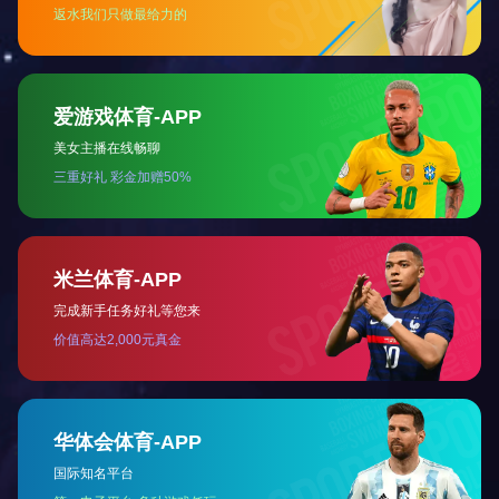
|
关于我们
专注于为各行各业提供全系统激光加工设备及自动化产线的解决方
案，拥有超15000+㎡大型现代化的生产基地
武汉总部：湖北省武汉市东湖高新技术开发区光谷三路777号综
合保税区一号标准厂房1层
无锡工厂：江苏省无锡市江阴市临港科创园23-1
友情链接
：
Em-Smart官网
|
登录入口
24小时服务热线：400-027-8558
销售热线：19945005587
邮箱：ch027@ch027.com