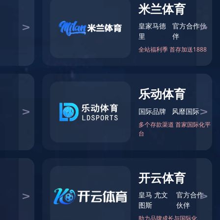
会，正在引领全球电气革命。今年，CWIEME柏林线圈展已于2023
性展览会，正在引领全球电气革命。