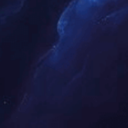
转子铁芯制造工艺中，新能源电机定子铁芯激光焊接自动化产线和转子压铆