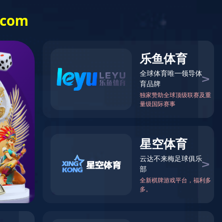
400-027-8558
电话:
登录入口