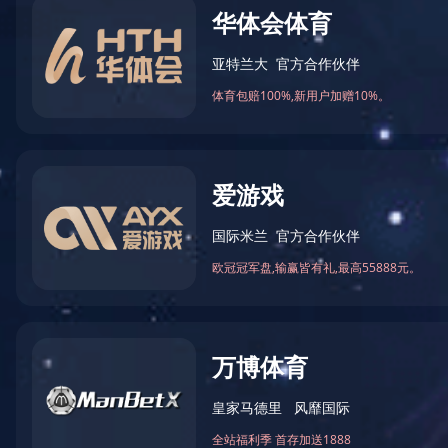
新利·体育(中国)官方网站新能源电机领域激光加工全系
CWIEME柏林线圈展于1996年在德国举办，每年举办一届，目前
年5月23-25日在德国柏林展览中心举办，新利·体育(中国)官方
2023-05-25 10:44:14
新利·体育(中国)官方网站
每年举办一届
CWIEME柏林线圈展于1996年在德国举办，
，目