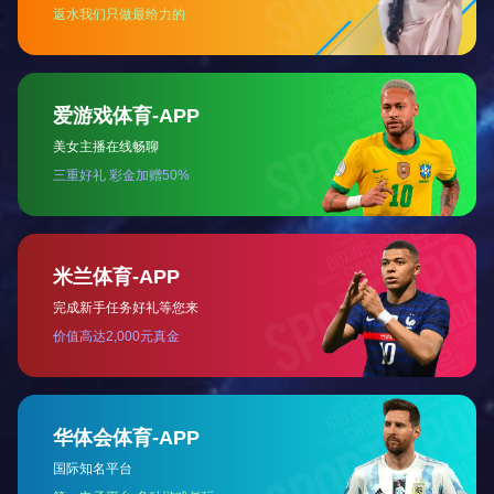
为什么铁芯厂生产新能源汽车
引先高效精密加工新时代——
电机定子都在用激光焊接自动
电机硅钢片激光切割机工艺详
化生产线？
解
2025-01-14
2025-01-14
随着社会对环保和可持续性的日益
在现代工业制造领域，电机硅钢片
关注，新能源汽车的崛起成为汽车
作为电机制造的关键材料，其切割
产业的一大趋势。而新能源汽车的
精度与效率直接影响着电机的整体
公司新闻
公司新闻
关键部件之一——电机定子...
性能。
铁芯加工行业迎来激光切割技
术
2025-01-14
随着科技的不断进步，激光切割技