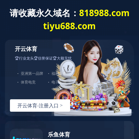
取消
首页
历史记录
清空记录
新闻中心
分享到
产品中心
News center
新浪微博
引先高效精密加工新时代——电机硅钢片激光切割
微信
案例展示
激光打标系列
机工艺详解
百度贴吧
服务支持
激光切割系列
行业解决方案
光纤激光打标机
豆瓣
在现代工业制造领域，电机硅钢片作为电机制造的关键材料，其切
QQ好友
割精度与效率直接影响着电机的整体性能。
关于创恒
激光焊接系列
客户案例
紫外线激光打标机
精密激光切割机
汽车行业激光智能解决方案
2025-01-14 18:03:46
新利·体育(中国)官方网站
新闻中心
激光智能生产线
创客说
走进创恒
CO2激光打标机
大幅激光切割机
新利·体育(中国)官方网站CX-CE-1500手持焊接机_激
轨道交通行业激光智能加工解决方案
登录入口
激光清洗系列
科技创恒
公司新闻
在线飞行激光打标机
管材激光切割机
新利·体育(中国)官方网站机械手臂激光焊接机
新能源电机定子铁芯激光焊接产线
水泵风机行业
在现代工业制造领域，电机硅钢片作为电机制造的关键材料，
其切割精度与效率直接影响着电机的整体性能。为此，我们隆重推
激光加工服务
加入创恒
展会活动
CX-3D系列激光打标机
电机定转子铁芯单工位激光焊接机
新能源电机转子铁芯自动检测压铆产线
新利·体育(中国)官方网站清洗机
眼镜行业