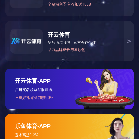
上一篇:
为什么铁芯厂生产新能源汽车电机定子都在用激光焊
接自动化生产线？
下一篇:
【最后 1 天！周六冲！】新利·体育(中国)官方网站工
博会展位热闹依旧，速来打卡领福利
相关推荐
Related to recommend