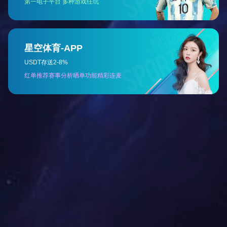
✔️ 3D五轴动态切割系统：突破车体曲面加工难题，最小曲率半径
达R3mm，实现三维冲压件免模具一次成型
2. 复合焊接：无缝连接，重构车体强度
应用场景：不锈钢车体拼焊、铝合金车顶密封焊、转向架高强
钢焊接
技术突破：
✔️ HW系列激光-电弧复合焊机：热输入量减少40%，熔深达传统
MIG焊2倍，焊缝抗拉强度≥母材95%
✔️ 智能焊缝跟踪系统：实时补偿车体装配误差，焊接合格率提升
至99.8%
3. 绿色清洗：精准剥离，践行双碳战略
应用场景：轮对轴锈蚀层清除、齿轮箱漆层剥离、车体焊前氧
化膜处理