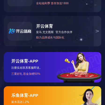
传统工艺瓶颈
环节
决方案优势
复杂
模具依赖高、材
动态聚焦技术±0.03mm超高
部件
料损耗大、异形
精度切割，材料利用率提升
切割
件精度不足
30%
轻量
热变形严重、焊
复合焊接工艺熔深达
化车
缝强度低、效率
12mm，焊接速度提升
体焊
低下
50%，变形量降低80%
接
关键
化学清洗污染
非接触式激光清洗，精度
部件
大、机械打磨损
0.1mm可控，零耗材零污染