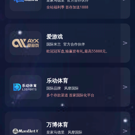
工艺面临高精度、高效率、柔性化生产的全新挑战。新利·体育(中
国)官方网站深耕激光技术研发，依托自主研发的智能装备矩阵，
为机车、高铁、城轨等制造企业提供全流程激光加工解决方案，助
力客户实现关键工艺升级与降本增效。
行业核心痛点与创恒技术突破
工艺
新利·体育(中国)官方网站解