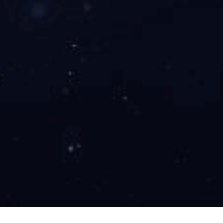
案，拥有超15000+㎡大型现代化的生产基地
武汉总部：湖北省武汉市东湖高新技术开发区光谷三路777号综
合保税区一号标准厂房1层
无锡工厂：江苏省无锡市江阴市临港科创园23-1
友情链接
：
Em-Smart官网
|
登录入口
24小时服务热线：400-027-8558
销售热线：19945005587
邮箱：ch027@ch027.com
清空记录