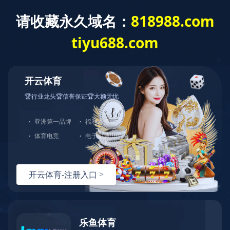
取消
取消
首页
历史记录
清空记录
分享到
产品中心
新浪微博
微信
案例展示
激光打标系列
百度贴吧
服务支持
激光切割系列
行业解决方案
光纤激光打标机
豆瓣
QQ好友
关于创恒
激光焊接系列
客户案例
紫外线激光打标机
精密激光切割机
汽车行业激光智能解决方案
新闻中心
激光智能生产线
创客说
走进创恒
CO2激光打标机
大幅激光切割机
新利·体育(中国)官方网站CX-CE-1500手持焊接机_激
轨道交通行业激光智能加工解决方案
登录入口
激光清洗系列
科技创恒
公司新闻
在线飞行激光打标机
管材激光切割机
新利·体育(中国)官方网站机械手臂激光焊接机
新能源电机定子铁芯激光焊接产线
水泵风机行业
激光加工服务
加入创恒
展会活动
CX-3D系列激光打标机
电机定转子铁芯单工位激光焊接机
新能源电机转子铁芯自动检测压铆产线
新利·体育(中国)官方网站清洗机
眼镜行业