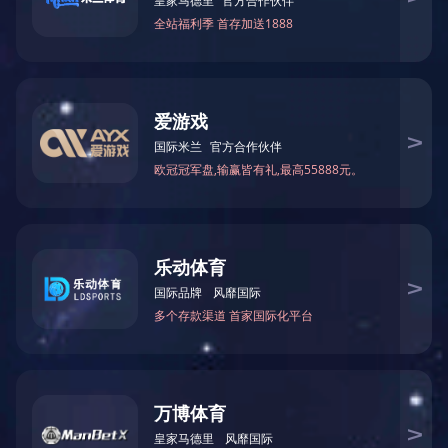
关键词：水泵叶轮激光焊接、激光焊接技术、新利·体育
(中国)官方网站、智能装备解决方案
行业痛点：传统焊接技术的局限
水泵叶轮作为离心泵的核心部件，其精度与焊接质量
直接影响水泵效率和使用寿命。传统氩弧焊、电阻焊等方
式存在热变形大、焊缝粗糙、效率低等缺陷，尤其对闭式
叶轮等复杂结构焊接难度更高。而
新利·体育(中国)官方网
站水泵叶轮专用激光焊接机
通过创新技术，全面突破传统