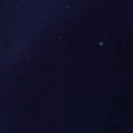
《T/ZZB 0732—2018水泵叶轮激光焊接机》行业标
准。
应用场景与客户案例
典型应用
：闭式/开式叶轮、不锈钢离心泵叶轮、
异种金属焊接（如铝-钛合金）等。
成功案例
：
为国内某大型水泵企业定制全自动焊接产线，实现
叶轮焊接良率从85%提升至99.5%，年节省成本超500
万元。
服务10余家国家985高校科研项目，提供高精度焊
接工艺验证支持。