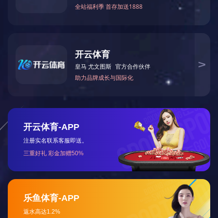
工艺瓶颈，为行业提供更优解决方案。
新利·体育(中国)官方网站焊接技术的核心优势
高精度焊接，品质卓越
微米级热影响区
：激光聚焦能量集中，热输入量仅
为传统工艺的1/3，工件变形率降低90%，确保叶轮尺
寸精度与流道光滑度。
焊缝强度高
：熔深大、组织致密，抗拉强度可达
600MPa以上，远超传统焊接的300MPa水平，显著延
长叶轮使用寿命。
自动化生产，效率倍增