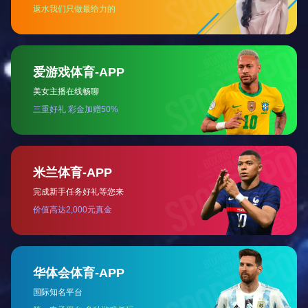
智能产线集成
：支持与MES系统对接，实现焊接参
数自动匹配、焊缝实时监测，单机日产能提升至传统设
备的3倍。
多轴联动控制
：配备高精度伺服电机与Raytools激
光头，可完成三维复杂轨迹焊接，适配异形叶轮与多材
料组合焊接需求。
环保节能，成本优化
零耗材无污染
：无需焊丝与保护气体，减少辅材成
本；全封闭防护设计，工作环境洁净安全。
能耗降低40%
：采用自主研发的双椭圆镀金聚光腔
技术，光电转换效率提升至30%，综合能耗仅为同类设