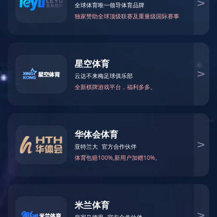
行业动态
EM-Smart 系列
新利·体育(中国)官方网站双头双工位铁芯激光焊接机
电机定转子铁芯快速打样加工服务
水暖洁具行业
1
/
1
新能源电机定转子铁芯激光焊接机
厨具五金行业
新利·体育(中国)官方网站水泵叶轮激光焊接
新利·体育(中国)官方网站阀芯焊接工作站
包装赋码及标机
机
新利·体育(中国)官方网站水泵叶轮专用激光焊接机：引领行业革
新能源汽车零配件激光焊接机
礼品定制
新，赋能高效制造
关键词：水泵叶轮激光焊接、激光焊接技术、新利·体育(中国)官方
家电行业
网站、智能装备解决方案
模具制造行业中激光加工设备解决方案
2025-04-12 10:48:33
参数
日期：
低压电气行业