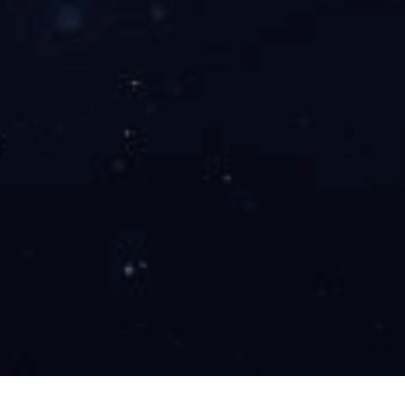
靠”
的水泵叶轮激光焊接解决方案。选择创恒，不仅是选择
一台设备，更是选择
高效制造的未来**！
立即咨询
：访问官网www.thehappinesspill.com，
获取专属工艺方案与限时优惠！
上一篇:
轨道交通行业激光智能加工解决方案
下一篇:
新利·体育(中国)官方网站焊接在水泵行业应用